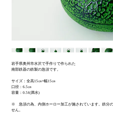
岩手県奥州市水沢で手作りで作られた
南部鉄器の鉄製の急須です。
サイズ：全高15㎝×幅15㎝
口径：6.5㎝
容量：0.5ℓ(満水)
※ 急須の為、内側ホーロー加工が施されています。鉄分
せん。