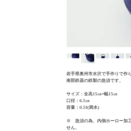
岩手県奥州市水沢で手作りで作
南部鉄器の鉄製の急須です。
サイズ：全高15㎝×幅15㎝
口径：6.5㎝
容量：0.5ℓ(満水)
※ 急須の為、内側ホーロー加
せん。