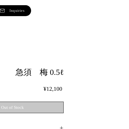
Inquiries
急須 梅 0.5ℓ
Price
¥12,100
Out of Stock