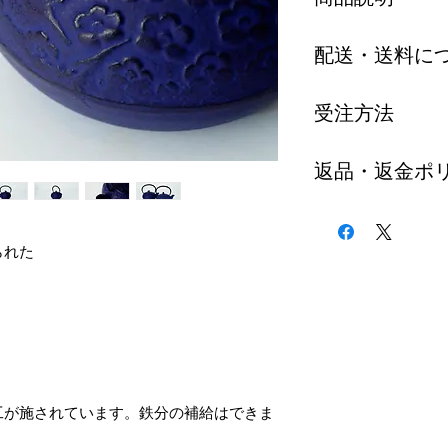
上品な紫色の急
配送・送料に
す。
うぐいすが2羽
出荷について
受注方法
ご注文から3～
日付指定のご要
ご希望のお客様
返品・返金ポ
限り対応させて
連絡ください。
「お問い合わせ
全て手作りで作
商品等の不具合
※時間指定はで
を確認でき次第
対応期間内（商
られた
※沖縄県、離島
メールにてご連
話もしくはメー
申し訳ありませ
のに原則対応い
送料
税込11000円
返品額
す。
商品代金全額
それ以外の場合
返品送料
工が施されています。鉄分の補給はできま
店舗負担