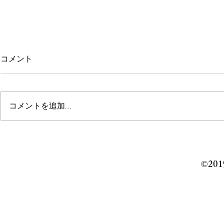
コメント
コメントを追加…
なんば千日前道具屋筋店 臨
丸善日本橋
時休業のお知らせ
のお知らせ
©️201