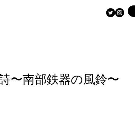
詩〜南部鉄器の風鈴〜