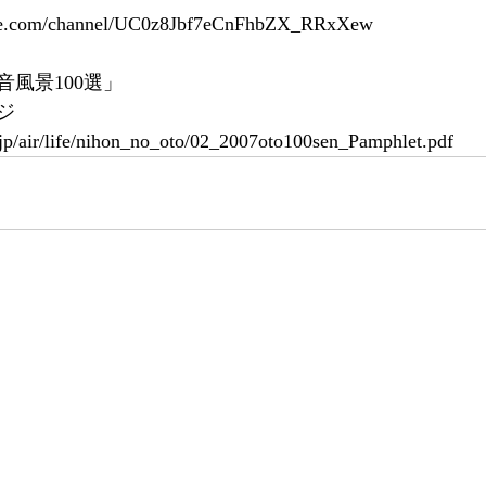
be.com/channel/UC0z8Jbf7eCnFhbZX_RRxXew
風景100選」
ジ
p/air/life/nihon_no_oto/02_2007oto100sen_Pamphlet.pdf