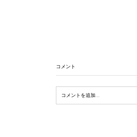
コメント
コメントを追加…
なんば千日前道具屋筋店 臨
時休業のお知らせ