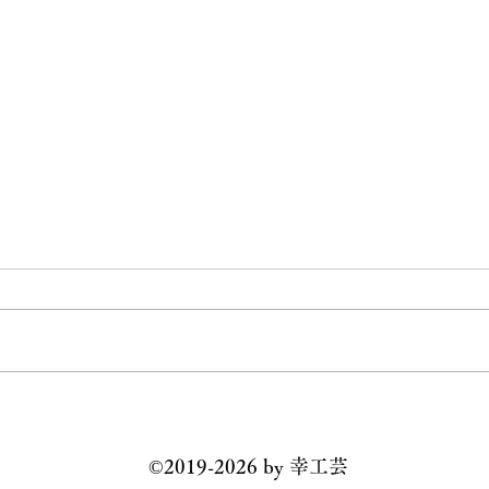
丸善日本橋店 イベント出展
全国
2026
のお知らせ
©️2019-2026 by 幸工芸