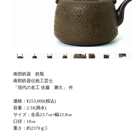
南部鉄器 鉄瓶
南部鉄器伝統工芸士
「現代の名工 佐藤 勝久」 作
価格：¥253,000(税込)
容量：2.3ℓ(満水)
サイズ：全高23.7㎝×幅22.8㎝
口径：10㎝
重さ：約2370ｇ