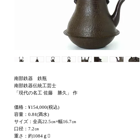
南部鉄器 鉄瓶
南部鉄器伝統工芸士
「現代の名工 佐藤 勝久」 作
価格：¥154,000(税込)
容量：0.8ℓ(満水)
サイズ：全高22.5㎝×幅16.7㎝
口径：7.2㎝
重さ：約1084ｇ