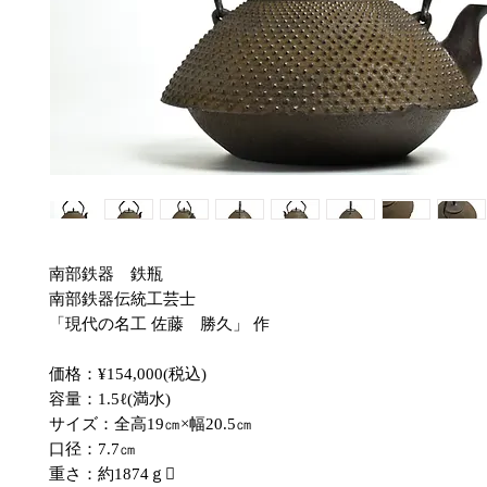
南部鉄器 鉄瓶
南部鉄器伝統工芸士
「現代の名工 佐藤 勝久」 作
価格：¥154,000(税込)
容量：1.5ℓ(満水)
サイズ：全高19㎝×幅20.5㎝
口径：7.7㎝
重さ：約1874ｇ