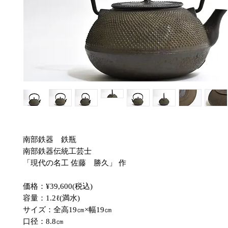
南部鉄器 鉄瓶
南部鉄器伝統工芸士
「現代の名工 佐藤 勝久」 作
価格：¥39,600(税込)
容量：1.2ℓ(満水)
サイズ：全高19㎝×幅19㎝
口径：8.8㎝